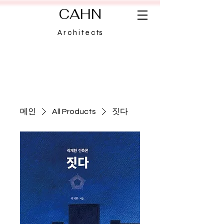
CAHN
A r c h i t e c ts
메인
All Products
짓다