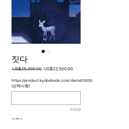
짓다
 US$25,000.00 
US$22,500.00
일
할
반
인
https://product.kyobobook.co.kr/detail/S000213263759
가
가
(선택사항)
0/500
수량
*