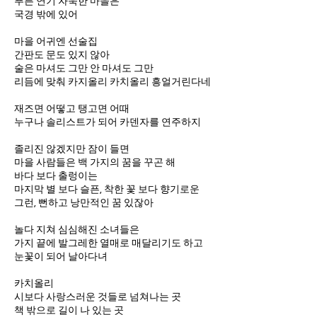
푸른 연기 자욱한 마을은
국경 밖에 있어
마을 어귀엔 선술집
간판도 문도 있지 않아
술은 마셔도 그만 안 마셔도 그만
리듬에 맞춰 카지올리 카치올리 흥얼거린다네
재즈면 어떻고 탱고면 어때
누구나 솔리스트가 되어 카덴자를 연주하지
졸리진 않겠지만 잠이 들면
마을 사람들은 백 가지의 꿈을 꾸곤 해
바다 보다 출렁이는
마지막 별 보다 슬픈, 착한 꽃 보다 향기로운
그런, 뻔하고 낭만적인 꿈 있잖아
놀다 지쳐 심심해진 소녀들은
가지 끝에 발그레한 열매로 매달리기도 하고
눈꽃이 되어 날아다녀
카치올리
시보다 사랑스러운 것들로 넘쳐나는 곳
책 밖으로 길이 나 있는 곳