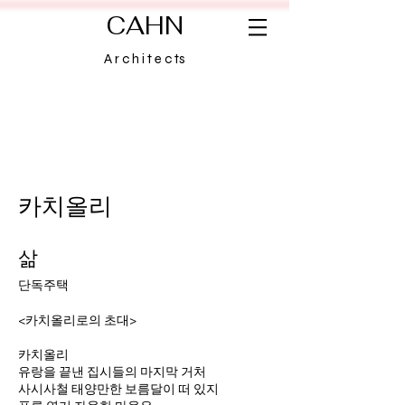
CAHN
A r c h i t e c ts
카치올리
삶
단독주택
<카치올리로의 초대>
카치올리
유랑을 끝낸 집시들의 마지막 거처
사시사철 태양만한 보름달이 떠 있지