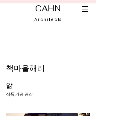
CAHN
A r c h i t e c ts
책마을해리
앎
식품 가공 공장